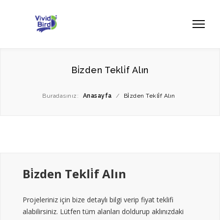
Bi̇zden Tekli̇f Alın
Buradasınız:
Anasayfa
/
Bi̇zden Tekli̇f Alın
Bi̇zden Tekli̇f Alın
Projeleriniz için bize detaylı bilgi verip fiyat teklifi
alabilirsiniz. Lütfen tüm alanları doldurup aklınızdaki