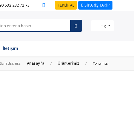
TEKLİF AL
SİPARİŞ TAKİP
90 532 232 72 73
TR
İletişim
Buradasınız:
Anasayfa
/
Ürünleri̇mi̇z
/
Tohumlar