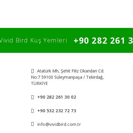
+90 282 261 
Vivid Bird Kuş Yemleri
Atatürk Mh, Şehit Filiz Okandan Cd.
No:7 59100 Süleymanpaşa / Tekirdağ,
TÜRKİYE
+90 282 261 30 02
+90 532 232 72 73
info@vividbird.com.tr